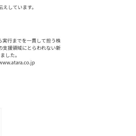
伝えしています。
ら実行までを一貫して担う株
の支援領域にとらわれない新
きました。
www.atara.co.jp