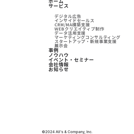
ホーム
サービス
デジタル広告
インサイドセールス
CRM/MA構築支援
WEBクリエイティブ制作
データ活用支援
マーケティングコンサルティング
スタートアップ・新規事業支援
展示会
事例
ノウハウ
イベント・セミナー
会社情報
お知らせ
©2024 All's & Company, Inc.