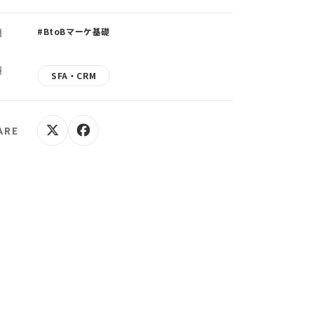
題
#BtoBマーケ基礎
策
SFA・CRM
ARE