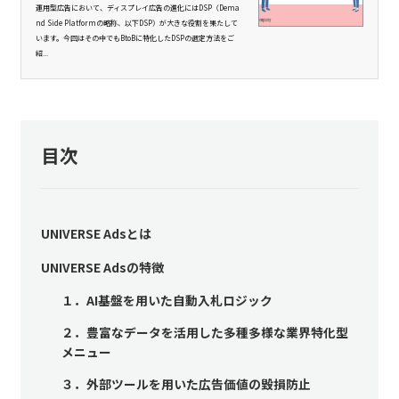
運用型広告において、ディスプレイ広告の進化にはDSP（Dema
nd Side Platformの略称、以下DSP）が大きな役割を果たして
います。今回はその中でもBtoBに特化したDSPの選定方法をご
紹...
目次
UNIVERSE Adsとは
UNIVERSE Adsの特徴
１．AI基盤を用いた自動入札ロジック
２．豊富なデータを活用した多種多様な業界特化型
メニュー
３．外部ツールを用いた広告価値の毀損防止