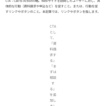
CTA：Call to Actionの略。Webサイトを訪問したユーザーに対し、具
体的な行動（資料請求や申込など）を促すこと。または、行動を促
すリンクやボタンのこと。本記事では、リンクやボタンを指します。
CTA
とし
て、
「資
料請
求す
る」
「ま
ずは
相談
す
る」
を追
加し
まし