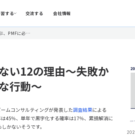
学習する
交流する
会社情報
ぶ、PMFに必…
ない12の理由～失敗か
要な行動～
ビームコンサルティングが発表した
調査結果
による
は45％、単年で黒字化する確率は17％、累損解消に
％しかないそうです。
2023