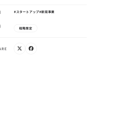
題
#スタートアップ
#新規事業
策
戦略策定
ARE