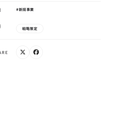
題
#新規事業
策
戦略策定
ARE