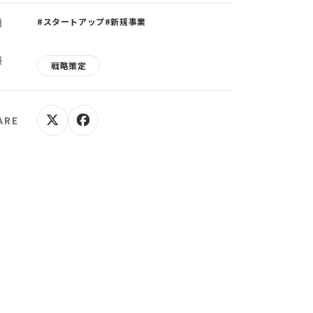
題
#スタートアップ
#新規事業
策
戦略策定
ARE