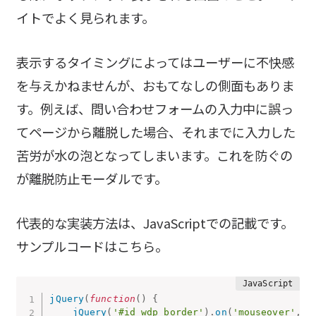
イトでよく見られます。
表示するタイミングによってはユーザーに不快感
を与えかねませんが、おもてなしの側面もありま
す。例えば、問い合わせフォームの入力中に誤っ
てページから離脱した場合、それまでに入力した
苦労が水の泡となってしまいます。これを防ぐの
が離脱防止モーダルです。
代表的な実装方法は、JavaScriptでの記載です。
サンプルコードはこちら。
jQuery
(
function
(
)
{
jQuery
(
'#id_wdp_border'
)
.
on
(
'mouseover'
,
f