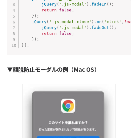
jQuery
(
'.js-modal'
)
.
fadeIn
(
)
;
return
false
;
}
)
;
jQuery
(
'.js-modal-close'
)
.
on
(
'click'
,
funct
jQuery
(
'.js-modal'
)
.
fadeOut
(
)
;
return
false
;
}
)
;
}
)
;
▼離脱防止モーダルの例（Mac OS）