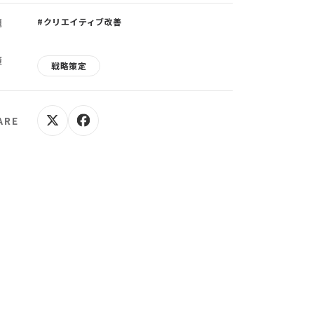
題
#クリエイティブ改善
策
戦略策定
ARE