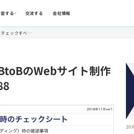
学習する
交流する
会社情報
にチェックすべ…
toBのWebサイト制作
8
201