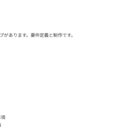
ップがあります。要件定義と制作です。
事項
項