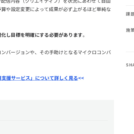
や配信内容（クリエイティブ）を状況にあわせて自由
予算や設定変更によって成果が必ず上がるほど単純な
課
施
視化し目標を明確にする必要があります
。
コンバージョンや、その手助けとなるマイクロコンバ
SH
運用支援サービス」について詳しく見る
<<