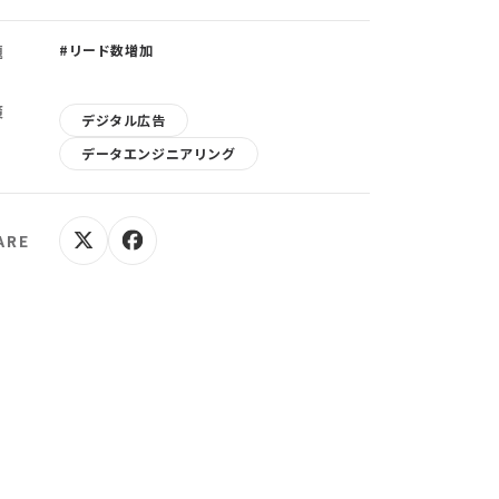
題
#リード数増加
策
デジタル広告
データエンジニアリング
ARE