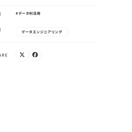
題
#データ利活用
策
データエンジニアリング
ARE