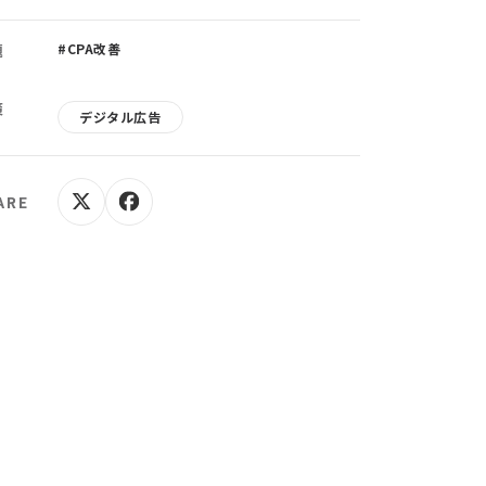
題
#CPA改善
策
デジタル広告
ARE