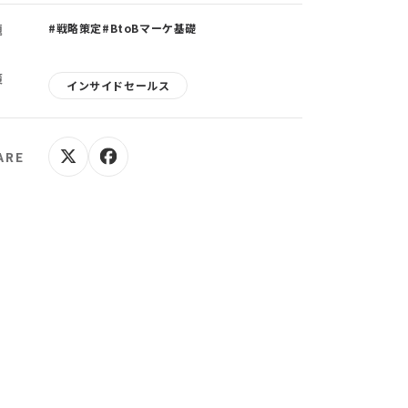
題
#戦略策定
#BtoBマーケ基礎
策
インサイドセールス
ARE