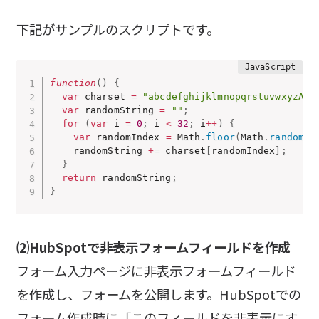
下記がサンプルのスクリプトです。
function
(
)
{
var
 charset 
=
"abcdefghijklmnopqrstuvwxyzABC
var
 randomString 
=
""
;
for
(
var
 i 
=
0
;
 i 
<
32
;
 i
++
)
{
var
 randomIndex 
=
 Math
.
floor
(
Math
.
random
(
)
    randomString 
+=
 charset
[
randomIndex
]
;
}
return
 randomString
;
}
⑵HubSpotで非表示フォームフィールドを作成
フォーム入力ページに非表示フォームフィールド
を作成し、フォームを公開します。HubSpotでの
フォーム作成時に「このフィールドを非表示にす