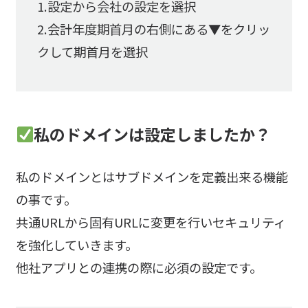
1.設定から会社の設定を選択
2.会計年度期首月の右側にある▼をクリッ
クして期首月を選択
私のドメインは設定しましたか？
私のドメインとはサブドメインを定義出来る機能
の事です。
共通URLから固有URLに変更を行いセキュリティ
を強化していきます。
他社アプリとの連携の際に必須の設定です。