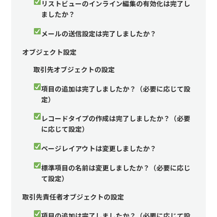
リストビューのインライン編集の有効化は完了し
ましたか？
メールの送信設定は完了しましたか？
オブジェクト設定
取引先オブジェクトの設定
項目の追加は完了しましたか？（必要に応じて設
定）
レコードタイプの作成は完了しましたか？（必要
に応じて設定）
ページレイアウトは変更しましたか？
標準項目の名前は変更しましたか？（必要に応じ
て設定）
取引先責任者オブジェクトの設定
項目の追加は完了しましたか？（必要に応じて設