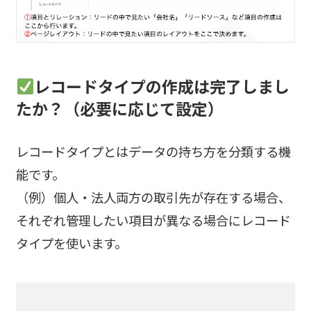
レコードタイプの作成は完了しまし
たか？（必要に応じて設定）
レコードタイプとはデータの持ち方を分類する機
能です。
（例）個人・法人両方の取引先が存在する場合、
それぞれ管理したい項目が異なる場合にレコード
タイプを使います。