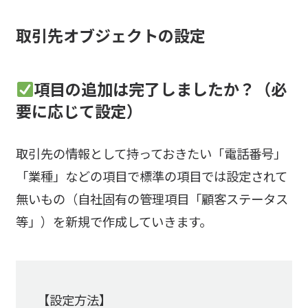
取引先オブジェクトの設定
項目の追加は完了しましたか？（必
要に応じて設定）
取引先の情報として持っておきたい「電話番号」
「業種」などの項目で標準の項目では設定されて
無いもの（自社固有の管理項目「顧客ステータス
等」）を新規で作成していきます。
【設定方法】