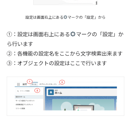
設定は画面右上にある
マークの「設定」から
①：設定は画面右上にある
マークの「設定」か
ら行います
②：各機能の設定名をここから文字検索出来ます
③：オブジェクトの設定はここで行います