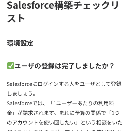
Salesforce構築チェックリ
スト
環境設定
ユーザの登録は完了しましたか？
Salesforceにログインする人をユーザとして登録
しましょう。
Salesforceでは、「1ユーザーあたりの利用料
金」が請求されます。まれに予算の関係で「1つ
のアカウントを使い回したい」という相談をいた