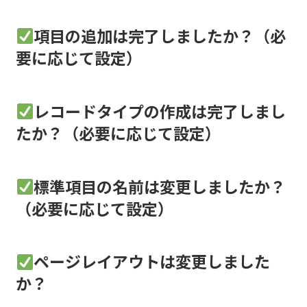
項目の追加は完了しましたか？（必
要に応じて設定）
レコードタイプの作成は完了しまし
たか？（必要に応じて設定）
標準項目の名前は変更しましたか？
（必要に応じて設定）
ページレイアウトは変更しました
か？