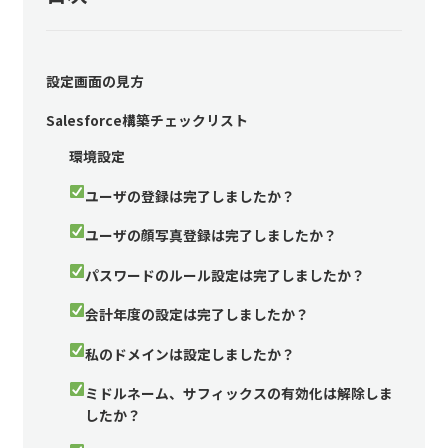
設定画面の見方
Salesforce構築チェックリスト
環境設定
ユーザの登録は完了しましたか？
ユーザの顔写真登録は完了しましたか？
パスワードのルール設定は完了しましたか？
会計年度の設定は完了しましたか？
私のドメインは設定しましたか？
ミドルネーム、サフィックスの有効化は解除しま
したか？