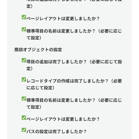
定）
ページレイアウトは変更しましたか？
標準項目の名前は変更しましたか？（必要に応じ
て設定）
商談オブジェクトの設定
項目の追加は完了しましたか？（必要に応じて設
定）
レコードタイプの作成は完了しましたか？（必要
に応じて設定）
標準項目の名前は変更しましたか？（必要に応じ
て設定）
ページレイアウトは変更しましたか？
パスの設定は完了しましたか？