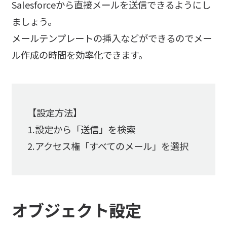
Salesforceから直接メールを送信できるようにし
ましょう。
メールテンプレートの挿入などができるのでメー
ル作成の時間を効率化できます。
【設定方法】
1.設定から「送信」を検索
2.アクセス権「すべてのメール」を選択
オブジェクト設定