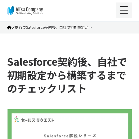
ノウハウ
Salesforce契約後、自社で初期設定か…
Salesforce契約後、自社で
初期設定から構築するまで
のチェックリスト