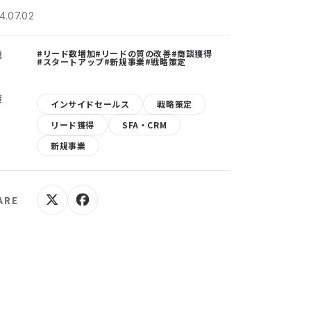
4.07.02
題
#リード数増加
#リードの質の改善
#商談獲得
#スタートアップ
#新規事業
#戦略策定
策
インサイドセールス
戦略策定
リード獲得
SFA・CRM
新規事業
ARE