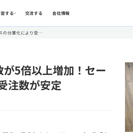
学習する
交流する
会社情報
スの分業化により受…
数が5倍以上増加！セー
受注数が安定