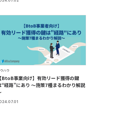
024.07.02
ウハウ
【BtoB事業向け】有効リード獲得の鍵
は“経路”にあり ～施策7種まるわかり解説
～
024.07.01