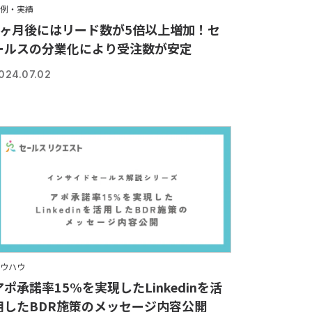
例・実績
3ヶ月後にはリード数が5倍以上増加！セ
ールスの分業化により受注数が安定
024.07.02
ウハウ
アポ承諾率15%を実現したLinkedinを活
用したBDR施策のメッセージ内容公開