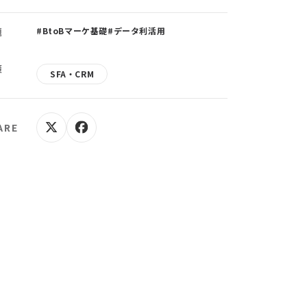
題
#BtoBマーケ基礎
#データ利活用
策
SFA・CRM
ARE